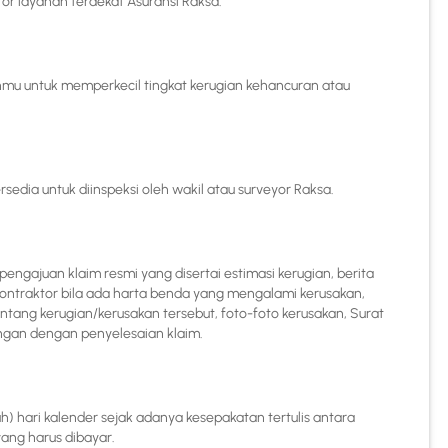
r layanan terdekat Asuransi Raksa.
mu untuk memperkecil tingkat kerugian kehancuran atau
ia untuk diinspeksi oleh wakil atau surveyor Raksa.
ngajuan klaim resmi yang disertai estimasi kerugian, berita
 kontraktor bila ada harta benda yang mengalami kerusakan,
ntang kerugian/kerusakan tersebut, foto-foto kerusakan, Surat
ngan dengan penyelesaian klaim.
) hari kalender sejak adanya kesepakatan tertulis antara
ang harus dibayar.