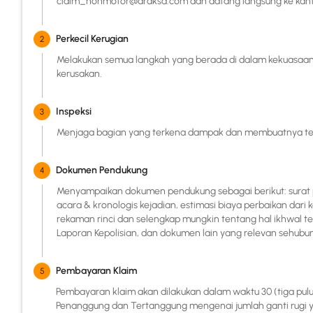
claim_nonmotor@araksa.com dan datang langsung ke kanto
Perkecil Kerugian
2
Melakukan semua langkah yang berada di dalam kekuasaan
kerusakan.
Inspeksi
3
Menjaga bagian yang terkena dampak dan membuatnya tersed
Dokumen Pendukung
4
Menyampaikan dokumen pendukung sebagai berikut: surat pe
acara & kronologis kejadian, estimasi biaya perbaikan dari
rekaman rinci dan selengkap mungkin tentang hal ikhwal te
Laporan Kepolisian, dan dokumen lain yang relevan sehubu
Pembayaran Klaim
5
Pembayaran klaim akan dilakukan dalam waktu 30 (tiga puluh
Penanggung dan Tertanggung mengenai jumlah ganti rugi y