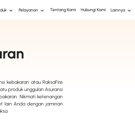
Tentang Kami
Hubungi Kami
oduk
Pelayanan
Lainnya
aran
si kebakaran atau RaksaFire
satu produk unggulan Asuransi
ebakaran. Nikmati ketenangan
t lain Anda dengan jaminan
aksa