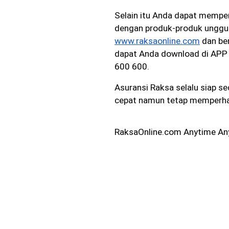
Selain itu Anda dapat memper
www.raksaonline.com
 dan be
dapat Anda download di APP S
600 600.
Asuransi Raksa selalu siap s
cepat namun tetap memperhat
RaksaOnline.com Anytime Any
PT Asuransi Raksa Pratikara 