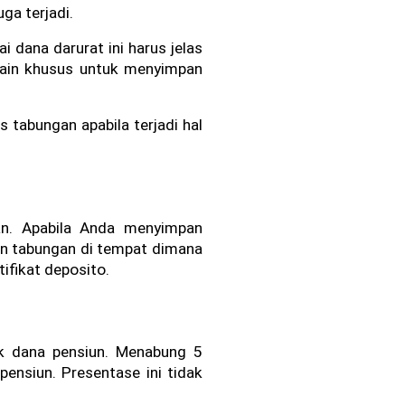
a terjadi. 
dana darurat ini harus jelas 
lain khusus untuk menyimpan 
 tabungan apabila terjadi hal 
an. Apabila Anda menyimpan 
n tabungan di tempat dimana 
ifikat deposito.  
k dana pensiun. Menabung 5 
nsiun. Presentase ini tidak 