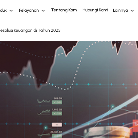
Tentang Kami
Hubungi Kami
oduk
Pelayanan
Lainnya
Resolusi Keuangan di Tahun 2023