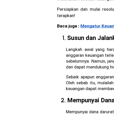
Persiapkan dan mulai resol
terapkan! 
Baca juga : 
Mengatur Keuan
Susun dan Jalan
Langkah awal yang har
anggaran keuangan terle
sebelumnya. Namun, jan
dan dapat mendukung hid
Sebaik apapun anggaran 
Oleh sebab itu, mulaila
keuangan dapat membawa
Mempunyai Dana 
Mempunyai dana darurat 