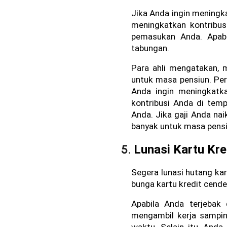
Jika Anda ingin meningk
meningkatkan kontribus
pemasukan Anda. Apabi
tabungan. 
Para ahli mengatakan, 
untuk masa pensiun. Per
Anda ingin meningkatk
kontribusi Anda di temp
Anda. Jika gaji Anda na
banyak untuk masa pensi
Lunasi Kartu Kre
Segera lunasi hutang kar
bunga kartu kredit cende
Apabila Anda terjebak
mengambil kerja sampin
waktu. Selain itu, And