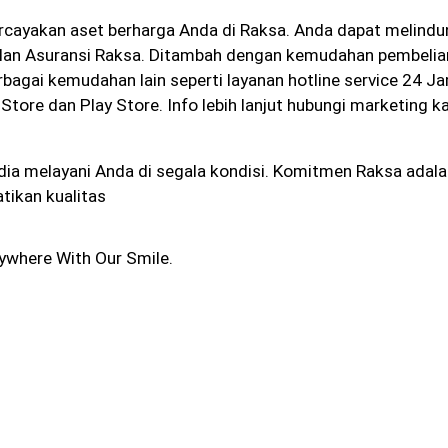
cayakan aset berharga Anda di Raksa. Anda dapat melindun
rbagai kemudahan lain seperti layanan hotline service 24 J
tore dan Play Store. Info lebih lanjut hubungi marketing k
edia melayani Anda di segala kondisi. Komitmen Raksa adal
ikan kualitas
where With Our Smile.
telah berizin dan diawasi oleh Otoritas Jasa Keuangan