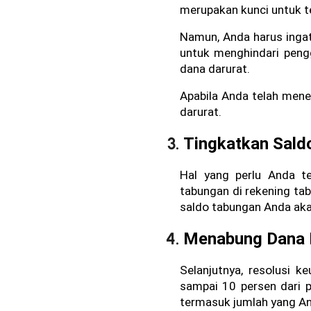
merupakan kunci untuk te
Namun, Anda harus ingat
untuk menghindari pengg
dana darurat. 
Apabila Anda telah menera
darurat. 
Tingkatkan Sald
Hal yang perlu Anda t
tabungan di rekening ta
saldo tabungan Anda aka
Menabung Dana P
Selanjutnya, resolusi 
sampai 10 persen dari p
termasuk jumlah yang An