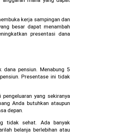
membuka kerja sampingan dan 
i yang besar dapat menambah 
ingkatkan presentasi dana 
k dana pensiun. Menabung 5 
nsiun. Presentase ini tidak 
 pengeluaran yang sekiranya 
mang Anda butuhkan ataupun 
asa depan. 
g tidak sehat. Ada banyak 
ilah belanja berlebihan atau 