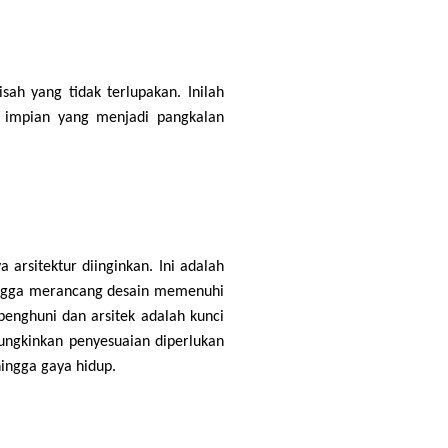
h yang tidak terlupakan. Inilah
 impian yang menjadi pangkalan
arsitektur diinginkan. Ini adalah
hingga merancang desain memenuhi
penghuni dan arsitek adalah kunci
gkinkan penyesuaian diperlukan
ingga gaya hidup.