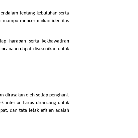
mendalam tentang kebutuhan serta
lah mampu mencerminkan identitas
tiap harapan serta kekhawatiran
ncanaan dapat disesuaikan untuk
n dirasakan oleh setiap penghuni.
 interior harus dirancang untuk
t, dan tata letak efisien adalah