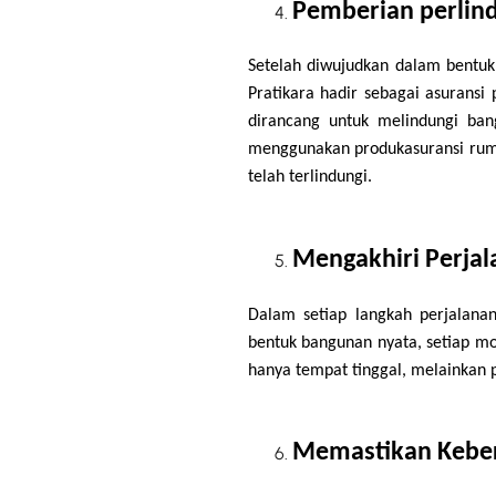
Pemberian perlin
Setelah diwujudkan dalam bentuk
Pratikara hadir sebagai asurans
dirancang untuk melindungi bang
menggunakan produkasuransi rumah
telah terlindungi.
Mengakhiri Perja
Dalam setiap langkah perjalana
bentuk bangunan nyata, setiap mo
hanya tempat tinggal, melainkan 
Memastikan Keber