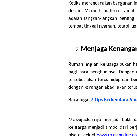
Ketika merencanakan bangunan im
desain. Memilih material ramah
adalah langkah-langkah penting
tempat tinggal nyaman, tetapi ju
Menjaga Kenanga
Rumah impian keluarga
bukan h
bagi para penghuninya. Dengan 
tersebut akan terus hidup dan b
dengan kenangan abadi akan terus 
Baca juga:
7 Tips Berkendara Am
Mewujudkannya menjadi bukti dari
keluarga
menjadi simbol dari per
bisa di cek di
www.raksaonline.c