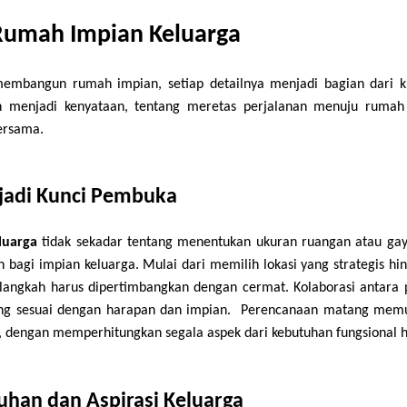
umah Impian Keluarga
bangun rumah impian, setiap detailnya menjadi bagian dari kisa
n menjadi kenyataan, tentang meretas perjalanan menuju rumah
ersama.
adi Kunci Pembuka
luarga
tidak sekadar tentang menentukan ukuran ruangan atau gaya 
 bagi impian keluarga. Mulai dari memilih lokasi yang strategis 
 langkah harus dipertimbangkan dengan cermat. Kolaborasi antara 
g sesuai dengan harapan dan impian. Perencanaan matang memun
 dengan memperhitungkan segala aspek dari kebutuhan fungsional h
an dan Aspirasi Keluarga