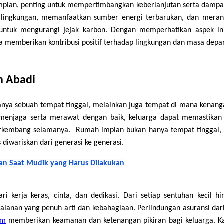
pian, penting untuk mempertimbangkan keberlanjutan serta dampak 
 lingkungan, memanfaatkan sumber energi terbarukan, dan mera
 untuk mengurangi jejak karbon. Dengan memperhatikan aspek in
ga memberikan kontribusi positif terhadap lingkungan dan masa depa
n Abadi
anya sebuah tempat tinggal, melainkan juga tempat di mana kenang
menjaga serta merawat dengan baik, keluarga dapat memastikan
erkembang selamanya. Rumah impian bukan hanya tempat tinggal, 
diwariskan dari generasi ke generasi.
an Saat Mudik yang Harus Dilakukan
 kerja keras, cinta, dan dedikasi. Dari setiap sentuhan kecil hi
jalanan yang penuh arti dan kebahagiaan. Perlindungan asuransi dar
om
memberikan keamanan dan ketenangan pikiran bagi keluarga. K