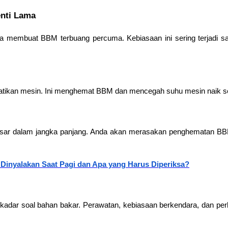
enti Lama
a membuat BBM terbuang percuma. Kebiasaan ini sering terjadi s
k, matikan mesin. Ini menghemat BBM dan mencegah suhu mesin naik s
esar dalam jangka panjang. Anda akan merasakan penghematan BBM
 Dinyalakan Saat Pagi dan Apa yang Harus Diperiksa?
dar soal bahan bakar. Perawatan, kebiasaan berkendara, dan perh